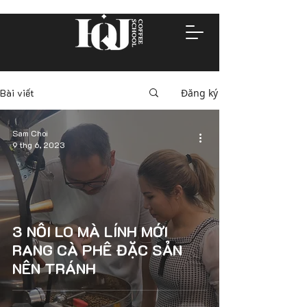
Bài viết
Đăng ký
Sam Choi
9 thg 6, 2023
3 NỖI LO MÀ LÍNH MỚI
RANG CÀ PHÊ ĐẶC SẢN
NÊN TRÁNH