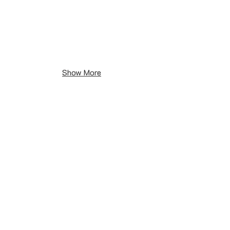
13.05
-
18.05.2024
Show More
HQJ Coffee School