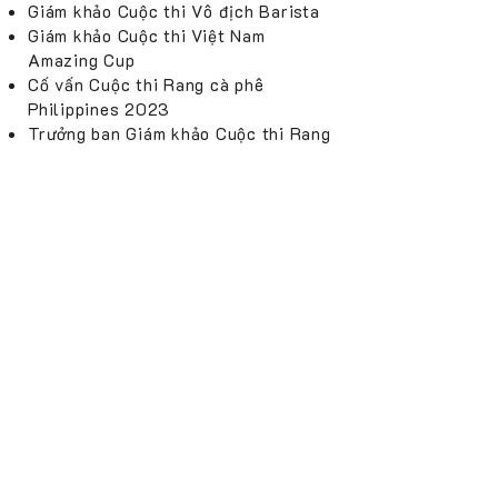
Giám khảo Cuộc thi Vô địch Barista
Giám khảo Cuộc thi Việt Nam
Amazing Cup
Cố vấn Cuộc thi Rang cà phê
Philippines 2023
Trưởng ban Giám khảo Cuộc thi Rang
cà phê Philippines 2024
Giám khảo Giải vô địch Espresso Thế
giới, Athens, Hy Lạp 2023
Giám khảo Giải vô địch Espresso Thế
giới, Busan, Hàn Quốc 2024
Giám khảo Cuộc thi Cà phê Xanh
Robusta Hainan, Trung Quốc 2024
Giám khảo Giải vô địch Barista Crew
Việt Nam 2024
Người sáng lập Cuộc thi Cà phê Xanh
Đông Nam Á
Người sáng lập Giải vô địch Rang cà
phê Châu Á