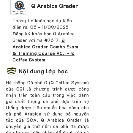
Q Arabica Grader
Thông tin khóa học dự kiến
diễn ra: 05
- 11/09/2025
Đăng ký khóa học Q Arabica
Grader với mã #7617
:
Q
Arabica Grader Combo Exam
& Training Course V5.1 - Q
Coffee System
Nội dung lớp học
Hệ thống Cà phê Q (Q Coffee System)
của CQI là chương trình được công
nhận trên toàn cầu trong việc đánh
giá chất lượng cà phê dựa trên hệ
thống được tiêu chuẩn hóa dành cho
cà phê Arabica sử dụng bộ nguyên
tắc của SCA. Q Arabica Grader là
chuyên gia thử nếm cà phê đã được
đào tạo và hiệu chỉnh để đánh giá cà