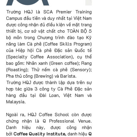
Trường HQJ là SCA Premier Training
Campus đầu tiên và duy nhất tại Việt Nam
được công nhận đủ điều kiện về mặt trang
thiết bị, cơ sở vật chất cho TOÀN BỘ 5
bộ môn trong Chương trình đào tạo Kỹ
năng làm Cà phê (Coffee Skills Program)
của Hiệp hội Cà phê Đặc sản Quốc tế
(Specialty Coffee Association), cụ thể
bao gồm: Nhân xanh (Green coffee); Rang
(Roasting); Thử nếm cà phê (Sensory);
Pha thủ công (Brewing) và Barista.
Trường HQJ được thành lập dựa trên sự
hợp tác giữa 3 công ty Cà Phê Đặc sản
hàng đầu tại Đài Loan, Việt Nam và
Malaysia.
Ngoài ra, HQJ Coffee School còn được
chứng nhận là Q Professional Venue.
Danh hiệu này, được công nhận
bởi
Coffee Quality Institute
,
danh hiệu
Q