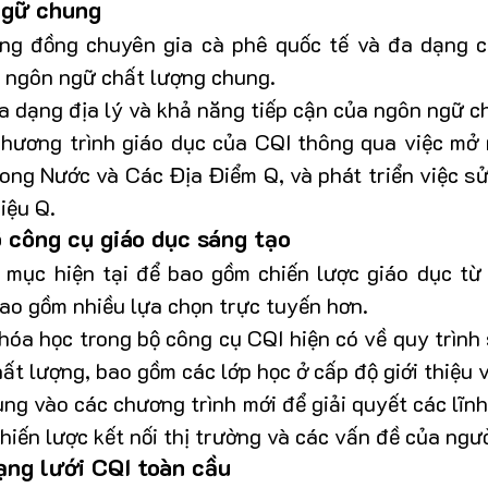
ngữ chung
ng đồng chuyên gia cà phê quốc tế và đa dạng c
g ngôn ngữ chất lượng chung.
 dạng địa lý và khả năng tiếp cận của ngôn ngữ c
hương trình giáo dục của CQI thông qua việc mở r
rong Nước và Các Địa Điểm Q, và phát triển việc sử
iệu Q.
 công cụ giáo dục sáng tạo
mục hiện tại để bao gồm chiến lược giáo dục từ 
bao gồm nhiều lựa chọn trực tuyến hơn.
hóa học trong bộ công cụ CQI hiện có về quy trình 
ất lượng, bao gồm các lớp học ở cấp độ giới thiệu v
ng vào các chương trình mới để giải quyết các lĩn
chiến lược kết nối thị trường và các vấn đề của ngư
ạng lưới CQI toàn cầu