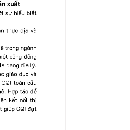
sản xuất
 sự hiểu biết 
n thực địa và 
ẽ trong ngành 
một cộng đồng 
 dạng địa lý. 
c giáo dục và 
 CQI toàn cầu 
ê. Hợp tác để 
n kết nối thị 
t giúp CQI đạt 