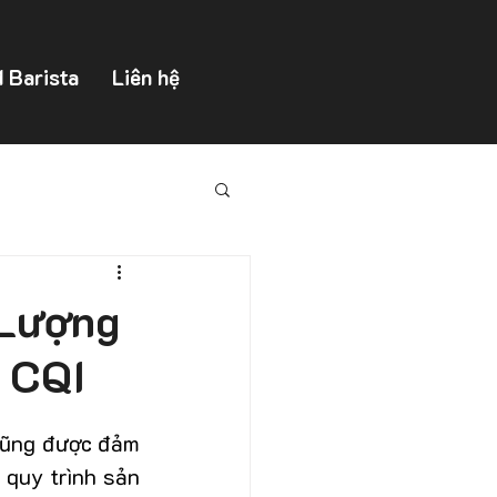
d Barista
Liên hệ
 Lượng
a CQI
cũng được đảm 
quy trình sản 