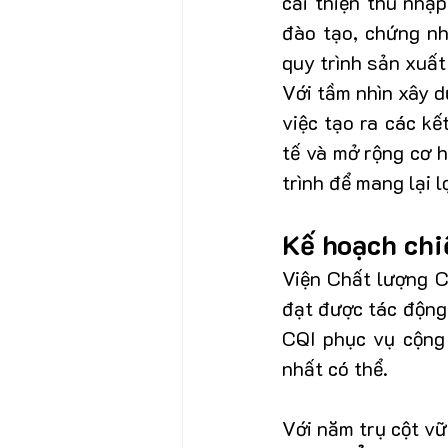
cải thiện thu nhậ
đào tạo, chứng nh
quy trình sản xuất
Với tầm nhìn xây 
việc tạo ra các kế
tế và mở rộng cơ h
trình để mang lại l
Kế hoạch chi
Viện Chất lượng C
đạt được tác động 
CQI phục vụ cộng 
nhất có thể.
Với năm trụ cột vữ