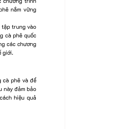
 chương trình 
 phê nắm vững 
tập trung vào 
ng cà phê quốc 
ng các chương 
 giới.
 cà phê và để 
u này đảm bảo 
cách hiệu quả 