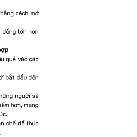
 bằng cách mở 
 đồng lớn hơn 
hợp
u quả vào các 
i bắt đầu đến 
hững người sẽ 
iểm hơn, mang 
úc.
n chế để thúc 
.