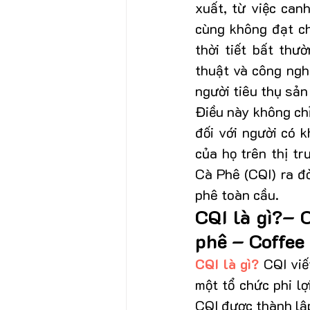
xuất, từ việc can
cùng không đạt ch
thời tiết bất thườ
thuật và công ngh
người tiêu thụ sản
Điều này không ch
đối với người có 
của họ trên thị t
Cà Phê (CQI) ra đờ
phê toàn cầu.
CQI là gì?– C
phê – Coffee 
CQI là gì?
 CQI viế
một tổ chức phi lợ
CQI được thành lậ