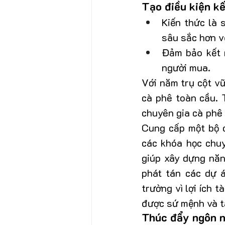
Tạo điều kiện kế
Kiến thức là 
sâu sắc hơn v
Đảm bảo kết n
người mua.
Với năm trụ cột v
cà phê toàn cầu. 
chuyên gia cà phê 
Cung cấp một bộ c
các khóa học chuy
giúp xây dựng năn
phát tán các dự á
trường vì lợi ích 
được sứ mệnh và t
Thúc đẩy ngôn 