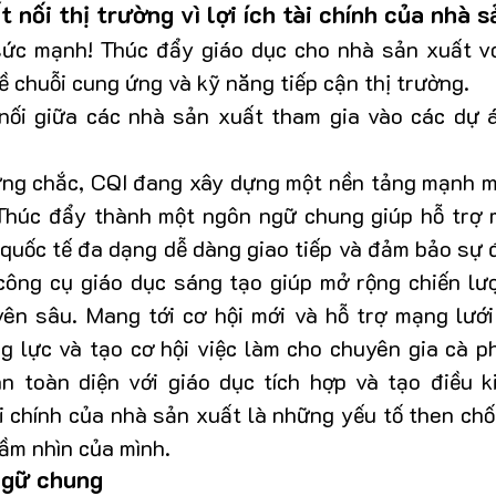
t nối thị trường vì lợi ích tài chính của nhà 
sức mạnh! Thúc đẩy giáo dục cho nhà sản xuất với
ề chuỗi cung ứng và kỹ năng tiếp cận thị trường.
ối giữa các nhà sản xuất tham gia vào các dự á
ững chắc, CQI đang xây dựng một nền tảng mạnh m
Thúc đẩy thành một ngôn ngữ chung giúp hỗ trợ 
quốc tế đa dạng dễ dàng giao tiếp và đảm bảo sự đa
ông cụ giáo dục sáng tạo giúp mở rộng chiến lượ
ên sâu. Mang tới cơ hội mới và hỗ trợ mạng lưới
g lực và tạo cơ hội việc làm cho chuyên gia cà ph
n toàn diện với giáo dục tích hợp và tạo điều kiệ
tài chính của nhà sản xuất là những yếu tố then chố
ầm nhìn của mình.
ngữ chung