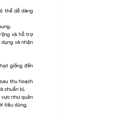
ó thể dễ dàng 
hung.
ộng và hỗ trợ 
 dụng và nhận 
hạt giống đến 
sau thu hoạch 
à chuẩn bị.
h vực như quản 
ời tiêu dùng.