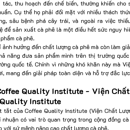
h tác, thu hoạch đến chế biến, thường khiến cho 
uẩn. Cụ thể họ phải đối mặt với nhiều thách thức:
ng, sâu bệnh phá cây trái, và ngoài ra việc thiếu
ệ để sản xuất cà phê là một điều hết sức nguy hiể
 phẩm cà phê.
ỉ ảnh hưởng đến chất lượng cà phê mà còn làm giả
khả năng đưa sản phẩm mình trên thị trường quốc 
rường quốc tế. Chính vì những khó khăn này mà Vi
i, mang đến giải pháp toàn diện và hỗ trợ đắc lực
offee Quality Institute - Viện Chất
Quality Institute
t tắt của Coffee Quality Institute (Viện Chất Lượ
i nhuận có vai trò quan trọng trong cộng đồng cà 
p với sứ mệnh nâng cao chất lượng cà phê. 