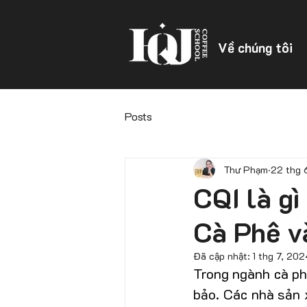
Về chúng tôi
Posts
Thư Phạm
22 thg 
CQI là g
Cà Phê v
Đã cập nhật:
1 thg 7, 202
Trong ngành cà ph
bảo. Các nhà sản x