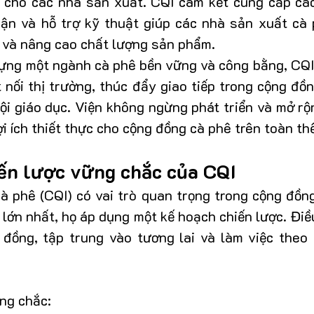
p cho các nhà sản xuất. CQI cam kết cung cấp các
ận và hỗ trợ kỹ thuật giúp các nhà sản xuất cà
 và nâng cao chất lượng sản phẩm. 
dựng một ngành cà phê bền vững và công bằng, CQI 
t nối thị trường, thúc đẩy giao tiếp trong cộng đồ
ội giáo dục. Viện không ngừng phát triển và mở rộ
ợi ích thiết thực cho cộng đồng cà phê trên toàn thế
ến lược vững chắc của CQI
à phê (CQI) có vai trò quan trọng trong cộng đồng
lớn nhất, họ áp dụng một kế hoạch chiến lược. Điề
đồng, tập trung vào tương lai và làm việc theo 
ng chắc: