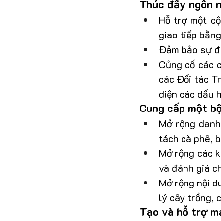
Thúc đẩy ngôn 
Hỗ trợ một cộ
giao tiếp bằn
Đảm bảo sự đa
Củng cố các c
các Đối tác T
diện các dấu h
Cung cấp một bộ
Mở rộng danh 
tách cà phê, 
Mở rộng các k
và đánh giá ch
Mở rộng nội du
lý cây trồng, 
Tạo và hỗ trợ m