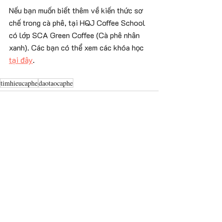
Nếu bạn muốn biết thêm về kiến thức sơ 
chế trong cà phê, tại HQJ Coffee School 
có lớp SCA Green Coffee (Cà phê nhân 
xanh). Các bạn có thể xem các khóa học 
tại đây
.
timhieucaphe
daotaocaphe
Bài đăng gần đây
Xem tất cả