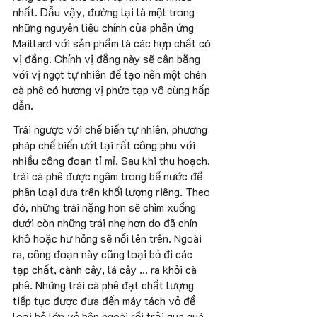
nhất. Dẫu vậy, đường lại là một trong 
những nguyên liệu chính của phản ứng 
Maillard với sản phẩm là các hợp chất có 
vị đắng. Chính vị đắng này sẽ cân bằng 
với vị ngọt tự nhiên để tạo nên một chén 
cà phê có hương vị phức tạp vô cùng hấp 
dẫn.
Trái ngược với chế biến tự nhiên, phương 
pháp chế biến ướt lại rất công phu với 
nhiều công đoạn tỉ mỉ. Sau khi thu hoạch, 
trái cà phê được ngâm trong bể nước để 
phân loại dựa trên khối lượng riêng. Theo 
đó, những trái nặng hơn sẽ chìm xuống 
dưới còn những trái nhẹ hơn do đã chín 
khô hoặc hư hỏng sẽ nổi lên trên. Ngoài 
ra, công đoạn này cũng loại bỏ đi các 
tạp chất, cành cây, lá cây ... ra khỏi cà 
phê. Những trái cà phê đạt chất lượng 
tiếp tục được đưa đến máy tách vỏ để 
loại bỏ lớp vỏ bên ngoài rồi trải qua quá 