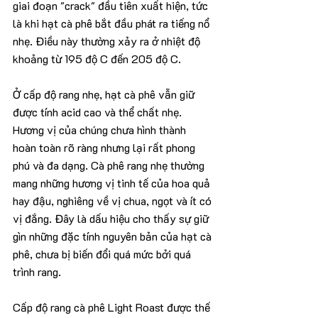
giai đoạn "crack" đầu tiên xuất hiện, tức 
là khi hạt cà phê bắt đầu phát ra tiếng nổ 
nhẹ. Điều này thường xảy ra ở nhiệt độ 
khoảng từ 195 độ C đến 205 độ C.
Ở cấp độ rang nhẹ, hạt cà phê vẫn giữ 
được tính acid cao và thể chất nhẹ. 
Hương vị của chúng chưa hình thành 
hoàn toàn rõ ràng nhưng lại rất phong 
phú và đa dạng. Cà phê rang nhẹ thường 
mang những hương vị tinh tế của hoa quả 
hay đậu, nghiêng về vị chua, ngọt và ít có 
vị đắng. Đây là dấu hiệu cho thấy sự giữ 
gìn những đặc tính nguyên bản của hạt cà 
phê, chưa bị biến đổi quá mức bởi quá 
trình rang.
Cấp độ rang cà phê Light Roast được thế 