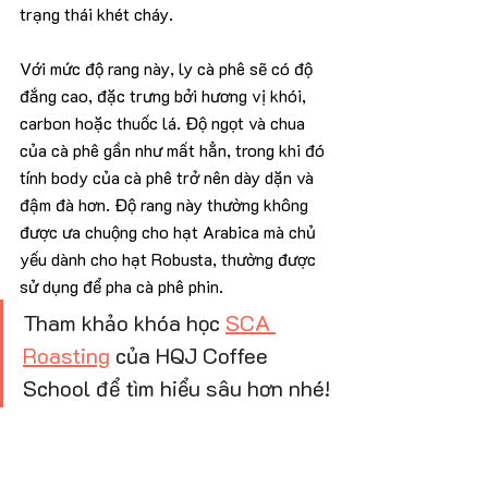
trạng thái khét cháy.
Với mức độ rang này, ly cà phê sẽ có độ 
đắng cao, đặc trưng bởi hương vị khói, 
carbon hoặc thuốc lá. Độ ngọt và chua 
của cà phê gần như mất hẳn, trong khi đó 
tính body của cà phê trở nên dày dặn và 
đậm đà hơn. Độ rang này thường không 
được ưa chuộng cho hạt Arabica mà chủ 
yếu dành cho hạt Robusta, thường được 
sử dụng để pha cà phê phin.
Tham khảo khóa học 
SCA 
Roasting
 của HQJ Coffee 
School để tìm hiểu sâu hơn nhé!
6. HQJ - Coffee School - 
Cơ sở đào tạo hàng đầu 