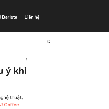
d Barista
Liên hệ
u ý khi
nghệ thuật, 
J Coffee 