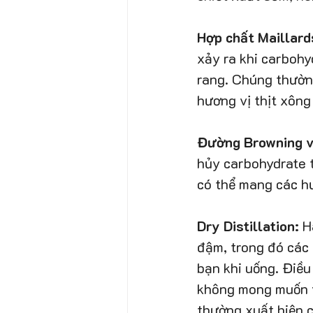
Hợp chất Maillard
xảy ra khi carbohy
rang. Chúng thườn
hương vị thịt xông 
Đường Browning v
hủy carbohydrate t
có thể mang các hư
Dry Distillation:
 H
đậm, trong đó các 
bạn khi uống. Điều
không mong muốn vì
thường xuất hiện c