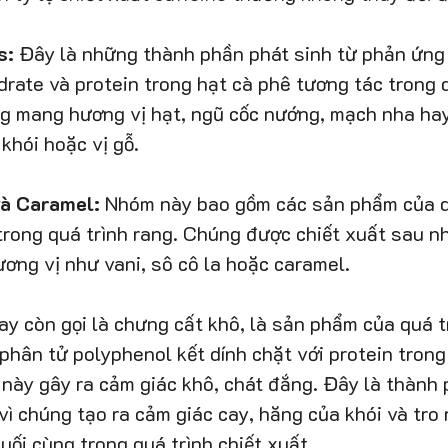
s:
 Đây là những thành phần phát sinh từ phản ứng 
drate và protein trong hạt cà phê tương tác trong q
g mang hương vị hạt, ngũ cốc nướng, mạch nha hay
khói hoặc vị gỗ.
à Caramel:
 Nhóm này bao gồm các sản phẩm của q
rong quá trình rang. Chúng được chiết xuất sau nh
ơng vị như vani, sô cô la hoặc caramel.
ay còn gọi là chưng cất khô, là sản phẩm của quá t
phân tử polyphenol kết dính chặt với protein trong
 này gây ra cảm giác khô, chát đắng. Đây là thành 
 chúng tạo ra cảm giác cay, hăng của khói và tro r
uối cùng trong quá trình chiết xuất.