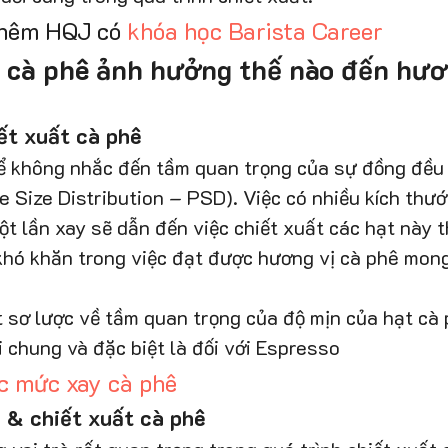
thêm HQJ có 
khóa học Barista Career
t cà phê ảnh hưởng thế nào đến hươn
ết xuất cà phê
hể không nhắc đến tầm quan trọng của sự đồng đều 
le Size Distribution – PSD). Việc có nhiều kích thướ
t lần xay sẽ dẫn đến việc chiết xuất các hạt này 
 khó khăn trong việc đạt được hương vị cà phê mon
t sơ lược về tầm quan trọng của độ mịn của hạt cà 
i chung và đặc biệt là đối với Espresso
c mức xay cà phê
 & chiết xuất cà phê