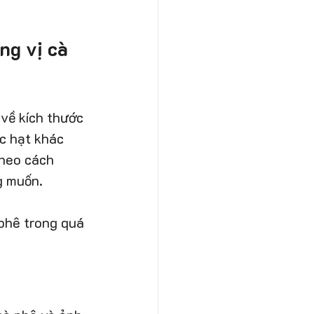
g vị cà 
về kích thước 
c hạt khác 
theo cách 
g muốn.
phê trong quá 