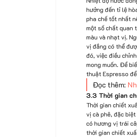
Nhiệt độ nước đóng
hưởng đến tỉ lệ hò
pha chế tốt nhất n
một số chất quan t
màu và nhạt vị. Ng
vị đắng có thể đượ
đó, việc điều chỉn
mong muốn. Để biết
thuật Espresso để 
Đọc thêm: 
Nh
3.3 Thời gian ch
Thời gian chiết xu
vị cà phê, đặc biệt
có hương vị trái câ
thời gian chiết xu