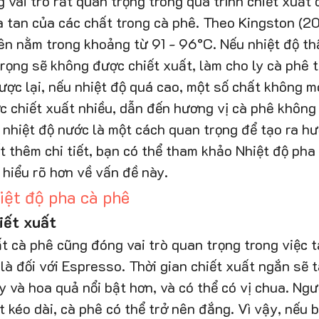
 vai trò rất quan trọng trong quá trình chiết xuất 
a tan của các chất trong cà phê. Theo Kingston (201
ên nằm trong khoảng từ 91 - 96°C. Nếu nhiệt độ th
rọng sẽ không được chiết xuất, làm cho ly cà phê t
ược lại, nếu nhiệt độ quá cao, một số chất không 
c chiết xuất nhiều, dẫn đến hương vị cà phê không 
h nhiệt độ nước là một cách quan trọng để tạo ra hư
 thêm chi tiết, bạn có thể tham khảo Nhiệt độ pha 
hiểu rõ hơn về vấn đề này.
iệt độ pha cà phê
iết xuất
ất cà phê cũng đóng vai trò quan trọng trong việc 
 là đối với Espresso. Thời gian chiết xuất ngắn sẽ t
y và hoa quả nổi bật hơn, và có thể có vị chua. Ngượ
ất kéo dài, cà phê có thể trở nên đắng. Vì vậy, nếu