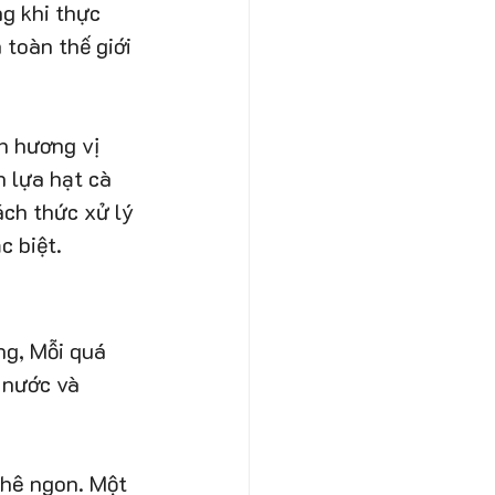
g khi thực 
 toàn thế giới 
n hương vị 
 lựa hạt cà 
ách thức xử lý 
 biệt. 
ng, Mỗi quá 
 nước và 
phê ngon. Một 