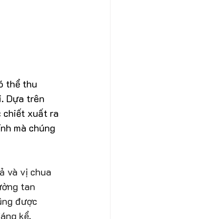
ó thể thu 
. Dựa trên 
 chiết xuất ra 
ính mà chúng 
 và vị chua 
ường tan 
ũng được 
đáng kể.