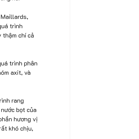
Maillards, 
uá trình 
 thậm chí cả 
uá trình phân 
óm axit, và 
rình rang 
 nước bọt của 
phần hương vị 
ất khó chịu, 