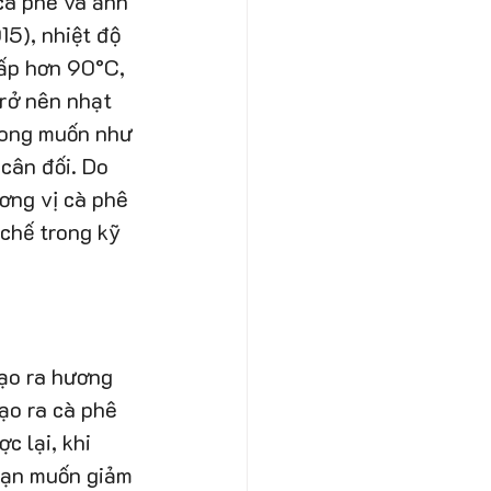
cà phê và ảnh 
5), nhiệt độ 
ấp hơn 90°C, 
rở nên nhạt 
mong muốn như 
cân đối. Do 
ơng vị cà phê 
chế trong kỹ 
tạo ra hương 
ạo ra cà phê 
c lại, khi 
 bạn muốn giảm 