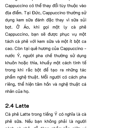
Cappuccino có thể thay đổi tùy thuộc vào 
địa điểm. Tại Đức, Cappuccino thường sử 
dụng kem sữa đánh đặc thay vì sữa sủi 
bọt. Ở Áo, khi gọi một ly cà phê 
Cappuccino, bạn sẽ được phục vụ một 
tách cà phê với kem sữa và một ít bột ca 
cao. Còn tại quê hương của Cappuccino - 
nước Ý, người pha chế thường sử dụng 
khuôn hoặc thìa, khuấy một cách tinh tế 
trong khi rắc bột để tạo ra những tác 
phẩm nghệ thuật. Mỗi người có cách pha 
riêng, thể hiện tâm hồn và nghệ thuật cá 
nhân của họ.
2.4 Latte
Cà phê Latte trong tiếng Ý có nghĩa là cà 
phê sữa. Nếu bạn không phải là người 